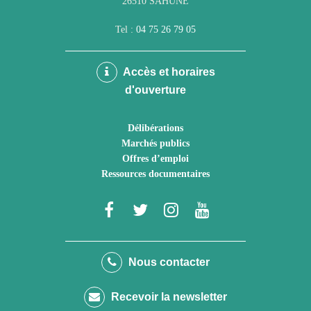
26510 SAHUNE
Tel :
04 75 26 79 05
Accès et horaires
d'ouverture
Délibérations
Marchés publics
Offres d’emploi
Ressources documentaires
Lien
Lien
Lien
Lien
vers
vers
vers
vers
le
le
le
la
Nous contacter
compte
compte
compte
chaîne
Recevoir la newsletter
Facebook
Twitter
Instagram
Youtube