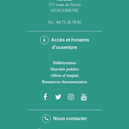
575 route de Nyons
26510 SAHUNE
Tel :
04 75 26 79 05
Accès et horaires
d'ouverture
Délibérations
Marchés publics
Offres d’emploi
Ressources documentaires
Lien
Lien
Lien
Lien
vers
vers
vers
vers
le
le
le
la
Nous contacter
compte
compte
compte
chaîne