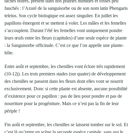
taches noires, présent dans nos prairies humides et fossés peu
fauchés : l’Azuré de la sanguisorbe ou de son nom latin Phengaris
teleius. Son cycle biologique est assez singulier. En juillet les
papillons émergent et se mettent à voler. Les mâles et les femelles
s’accouplent. Durant l’été les femelles vont uniquement pondre
leurs œufs entre les fleurs (capitules) d’une seule espèce de plante
: la Sanguisorbe officinale. C’est ce que l’on appelle une plante-
hôte.
Entre août et septembre, les chenilles vont éclore très rapidement
(10-12j). Les trois premiers stades (sur quatre) de développement
des chenilles se passent dans les fleurs dont elles vont se nourrir
exclusivement. Donc si cette plante est absente, aucune possibilité
d’existence pour ce papillon : pas de lieu pour pondre et pas de
nourriture pour la progéniture. Mais ce n’est pas la fin de leur
périple !
Fin août et septembre, les chenilles se laissent tomber sur le sol. Et
c’est là qu’entre en scène la seconde espèce capitale, sans qui le