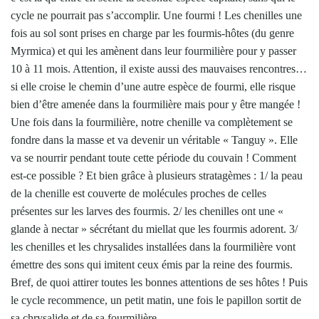
cycle ne pourrait pas s’accomplir. Une fourmi ! Les chenilles une
fois au sol sont prises en charge par les fourmis-hôtes (du genre
Myrmica) et qui les amènent dans leur fourmilière pour y passer
10 à 11 mois. Attention, il existe aussi des mauvaises rencontres…
si elle croise le chemin d’une autre espèce de fourmi, elle risque
bien d’être amenée dans la fourmilière mais pour y être mangée !
Une fois dans la fourmilière, notre chenille va complètement se
fondre dans la masse et va devenir un véritable « Tanguy ». Elle
va se nourrir pendant toute cette période du couvain ! Comment
est-ce possible ? Et bien grâce à plusieurs stratagèmes : 1/ la peau
de la chenille est couverte de molécules proches de celles
présentes sur les larves des fourmis. 2/ les chenilles ont une «
glande à nectar » sécrétant du miellat que les fourmis adorent. 3/
les chenilles et les chrysalides installées dans la fourmilière vont
émettre des sons qui imitent ceux émis par la reine des fourmis.
Bref, de quoi attirer toutes les bonnes attentions de ses hôtes ! Puis
le cycle recommence, un petit matin, une fois le papillon sortit de
sa chrysalide et de sa fourmilière…