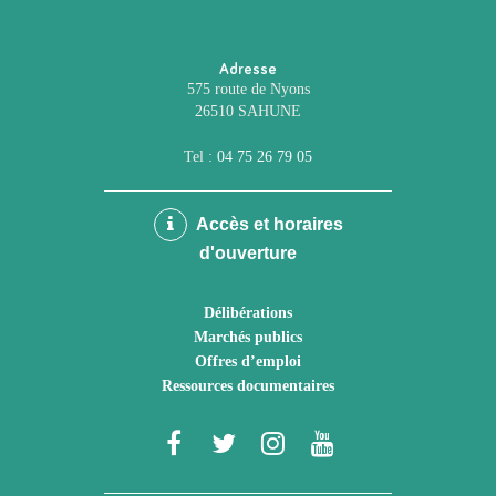
Adresse
575 route de Nyons
26510 SAHUNE
Tel :
04 75 26 79 05
Accès et horaires
d'ouverture
Délibérations
Marchés publics
Offres d’emploi
Ressources documentaires
Lien
Lien
Lien
Lien
vers
vers
vers
vers