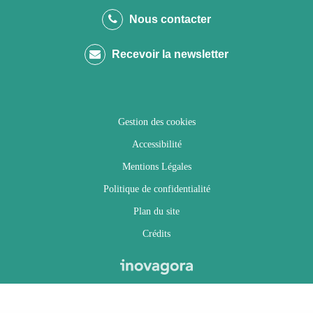
le
le
le
la
Nous contacter
compte
compte
compte
chaîne
Recevoir la newsletter
Facebook
Twitter
Instagram
Youtube
Gestion des cookies
Accessibilité
Mentions Légales
Politique de confidentialité
Plan du site
Crédits