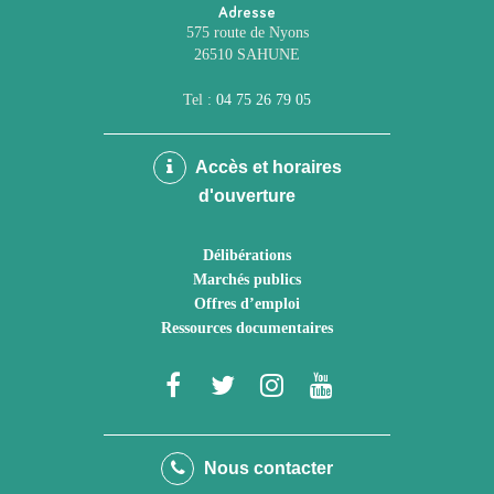
Adresse
575 route de Nyons
26510 SAHUNE
Tel :
04 75 26 79 05
Accès et horaires
d'ouverture
Délibérations
Marchés publics
Offres d’emploi
Ressources documentaires
Lien
Lien
Lien
Lien
vers
vers
vers
vers
le
le
le
la
Nous contacter