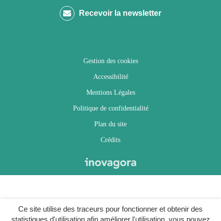
compte
compte
compte
chaîne
Recevoir la newsletter
Facebook
Twitter
Instagram
Youtube
Gestion des cookies
Accessibilité
Mentions Légales
Politique de confidentialité
Plan du site
Crédits
Ce site utilise des traceurs pour fonctionner et obtenir des
statistiques d'utilisation afin améliorer l'utilisation, vous pouvez