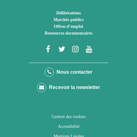
Délibérations
Marchés publics
Offres d’emploi
Ressources documentaires
Lien
Lien
Lien
Lien
vers
vers
vers
vers
le
le
le
la
Nous contacter
compte
compte
compte
chaîne
Recevoir la newsletter
Facebook
Twitter
Instagram
Youtube
Gestion des cookies
Accessibilité
Mentions Légales