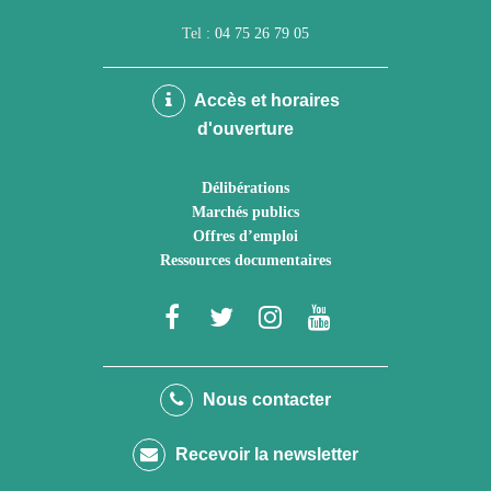
Tel :
04 75 26 79 05
Accès et horaires
d'ouverture
Délibérations
Marchés publics
Offres d’emploi
Ressources documentaires
Lien
Lien
Lien
Lien
vers
vers
vers
vers
le
le
le
la
Nous contacter
compte
compte
compte
chaîne
Recevoir la newsletter
Facebook
Twitter
Instagram
Youtube