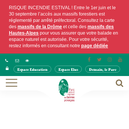
Gestion des traceurs
RISQUE INCENDIE ESTIVAL ! Entre le 1er juin et le
30 septembre l’accès aux massifs forestiers est
réglementé par arrêté préfectoral. Consultez la carte
des
massifs de la Drôme
et celle des
massifs des
Hautes-Alpes
pour vous assurer que votre balade en
espace naturel est autorisée. Pour votre sécurité,
restez informés en consultant notre
page dédiée
Lien
Lien
Lien
Lie
vers
vers
vers
ver
Espace Education
Espace Elus
Demain, le Parc
le
le
le
la
compte
compte
compte
cha
Facebook
Twitter
Instagra
Yo
A
Aller
à
à
la
la
navigation
r