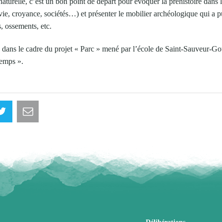
 naturelle, c’est un bon point de départ pour évoquer la préhistoire dans
ie, croyance, sociétés…) et présenter le mobilier archéologique qui a p
s, ossements, etc.
eu dans le cadre du projet « Parc » mené par l’école de Saint-Sauveur-G
temps ».