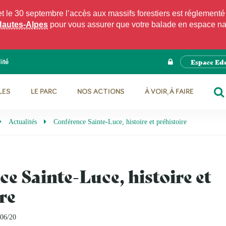
e 30 septembre l’accès aux massifs forestiers est réglementé p
Hautes-Alpes
pour vous assurer que votre balade en espace natu
Espace Ed
ité
LES
LE PARC
NOS ACTIONS
À VOIR, À FAIRE
RE
Actualités
Conférence Sainte-Luce, histoire et préhistoire
e Sainte-Luce, histoire et
re
/06/20