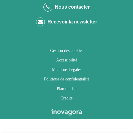
le
le
le
la
Nous contacter
compte
compte
compte
chaîne
Recevoir la newsletter
Facebook
Twitter
Instagram
Youtube
Gestion des cookies
Accessibilité
Mentions Légales
Politique de confidentialité
Plan du site
Crédits