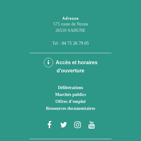
Adresse
575 route de Nyons
26510 SAHUNE
Tel :
04 75 26 79 05
Accès et horaires
d'ouverture
Délibérations
Marchés publics
Offres d’emploi
Ressources documentaires
Lien
Lien
Lien
Lien
vers
vers
vers
vers