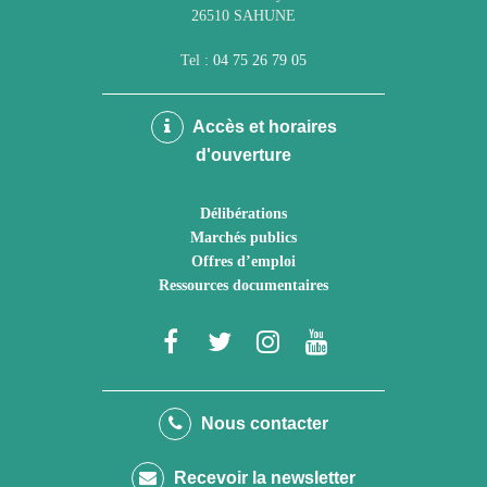
26510 SAHUNE
Tel :
04 75 26 79 05
Accès et horaires
d'ouverture
Délibérations
Marchés publics
Offres d’emploi
Ressources documentaires
Lien
Lien
Lien
Lien
vers
vers
vers
vers
le
le
le
la
Nous contacter
compte
compte
compte
chaîne
Recevoir la newsletter