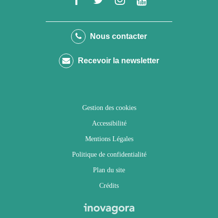
vers
vers
vers
vers
le
le
le
la
Nous contacter
compte
compte
compte
chaîne
Recevoir la newsletter
Facebook
Twitter
Instagram
Youtube
Gestion des cookies
Accessibilité
Mentions Légales
Politique de confidentialité
Plan du site
Crédits