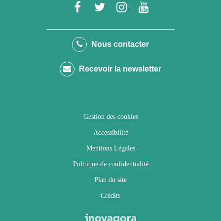
Lien
Lien
Lien
Lien
vers
vers
vers
vers
le
le
le
la
Nous contacter
compte
compte
compte
chaîne
Recevoir la newsletter
Facebook
Twitter
Instagram
Youtube
Gestion des cookies
Accessibilité
Mentions Légales
Politique de confidentialité
Plan du site
Crédits