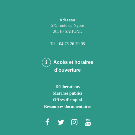
Adresse
575 route de Nyons
26510 SAHUNE
Tel :
04 75 26 79 05
Accès et horaires
d'ouverture
Délibérations
Marchés publics
Offres d’emploi
Ressources documentaires
Lien
Lien
Lien
Lien
vers
vers
vers
vers