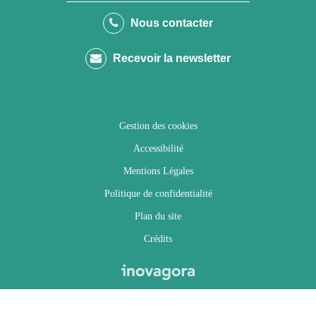
le
le
le
la
Nous contacter
compte
compte
compte
chaîne
Recevoir la newsletter
Facebook
Twitter
Instagram
Youtube
Gestion des cookies
Accessibilité
Mentions Légales
Politique de confidentialité
Plan du site
Crédits