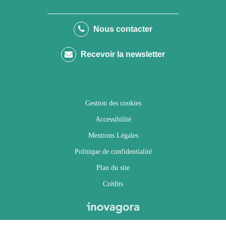
vers
vers
vers
vers
le
le
le
la
Nous contacter
compte
compte
compte
chaîne
Recevoir la newsletter
Facebook
Twitter
Instagram
Youtube
Gestion des cookies
Accessibilité
Mentions Légales
Politique de confidentialité
Plan du site
Crédits