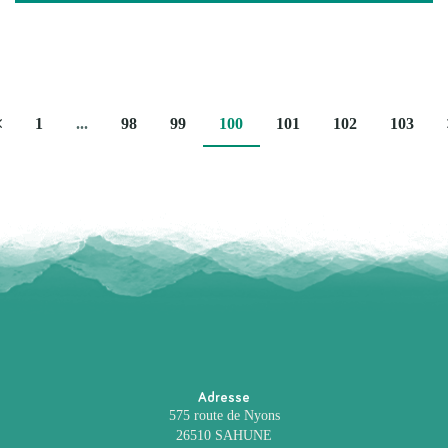
Page
1
...
98
99
100
101
102
103
précédente
Adresse
575 route de Nyons
26510 SAHUNE