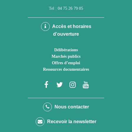
Tel :
04 75 26 79 05
Accès et horaires
d'ouverture
Délibérations
Marchés publics
Offres d’emploi
Ressources documentaires
Lien
Lien
Lien
Lien
vers
vers
vers
vers
le
le
le
la
Nous contacter
compte
compte
compte
chaîne
Recevoir la newsletter
Facebook
Twitter
Instagram
Youtube